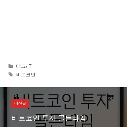
카
테크/IT
테
태
비트코인
고
그
리
이전글
비트코인 투자 골든타임