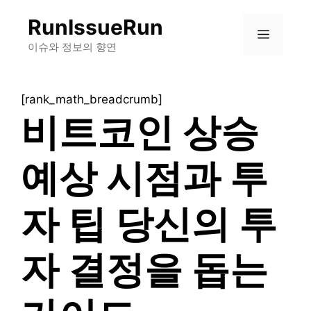
컨
RunIssueRun
텐
메
츠
이슈와 정보의 향연
로
뉴
건
[rank_math_breadcrumb]
너
비트코인 상승
뛰
기
예상 시점과 투
자 팁 당신의 투
자 결정을 돕는