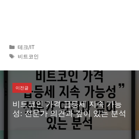
카
테크/IT
테
태
비트코인
고
그
리
이전글
비트코인 가격 급등세 지속 가능
성: 전문가 의견과 깊이 있는 분석