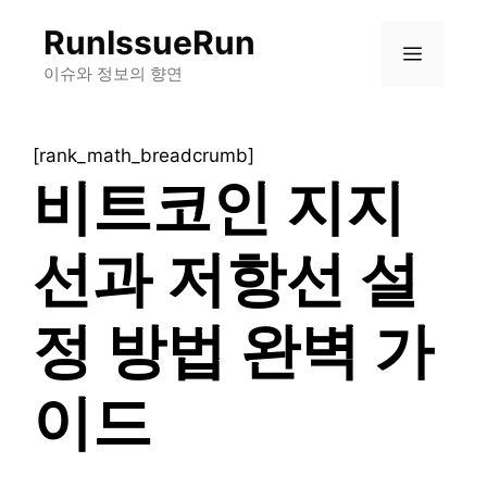
컨
RunIssueRun
텐
메
츠
이슈와 정보의 향연
로
뉴
건
[rank_math_breadcrumb]
너
비트코인 지지
뛰
기
선과 저항선 설
정 방법 완벽 가
이드