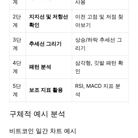
계
사용
2단
지지선 및 저항선
이전 고점 및 저점 찾
계
확인
아보기
3단
상승/하락 추세선 그
추세선 그리기
계
리기
4단
삼각형, 깃발 패턴 확
패턴 분석
계
인
5단
RSI, MACD 지표 분
보조 지표 활용
계
석
구체적 예시 분석
비트코인 일간 차트 예시