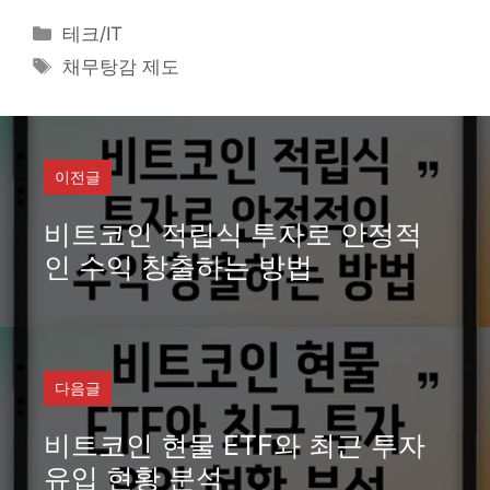
카
테크/IT
테
태
채무탕감 제도
고
그
리
이전글
비트코인 적립식 투자로 안정적
인 수익 창출하는 방법
다음글
비트코인 현물 ETF와 최근 투자
유입 현황 분석