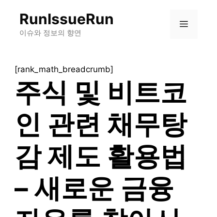
컨
RunIssueRun
텐
메
츠
이슈와 정보의 향연
로
뉴
건
[rank_math_breadcrumb]
너
주식 및 비트코
뛰
기
인 관련 채무탕
감 제도 활용법
– 새로운 금융