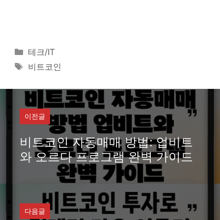
카
테크/IT
테
태
비트코인
고
그
리
이전글
비트코인 자동매매 방법: 업비트
와 오르다 프로그램 완벽 가이드
다음글