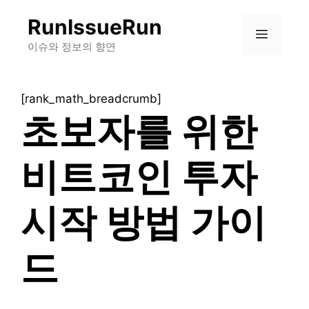
컨
RunIssueRun
텐
메
츠
이슈와 정보의 향연
로
뉴
건
[rank_math_breadcrumb]
너
초보자를 위한
뛰
기
비트코인 투자
시작 방법 가이
드