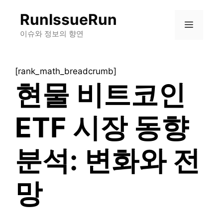
컨
RunIssueRun
텐
메
츠
이슈와 정보의 향연
로
뉴
건
[rank_math_breadcrumb]
너
현물 비트코인
뛰
기
ETF 시장 동향
분석: 변화와 전
망