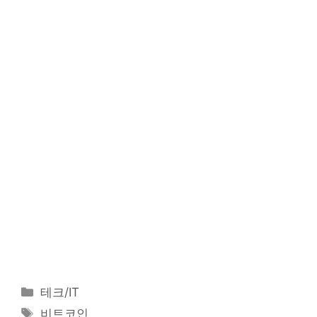
카
테크/IT
테
태
비트코인