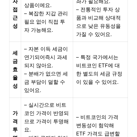
자
좌가 필요해요.
상품이에요.
접
– 전통적인 투자 상
– 복잡한 지갑 관리
근
품과 비교해 상대적
필요 없이 직접 투
성
으로 낮은 유동성을
자 가능해요.
가질 수 있어요.
– 자본 이득 세금이
세
연기되어즉시 과세
– 특정 국가에서는
금
되지 않아요.
비트코인 ETF에 대
효
– 분배가 없으면 세
한 별도의 세금 규정
율
금 부담이 덜할 수
이 있을 수 있어요.
성
있어요.
– 실시간으로 비트
가
코인 가격이 반영되
– 비트코인의 가격
격
므로 가격이 투명해
변동성이 험악해
투
요.
ETF 가격도 급변할