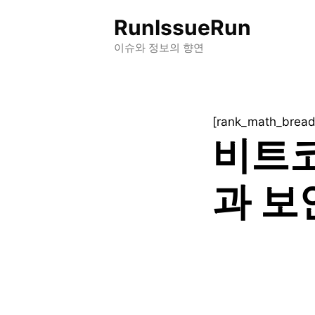
컨
RunIssueRun
텐
츠
이슈와 정보의 향연
로
건
너
[rank_math_brea
뛰
비트
기
과 보