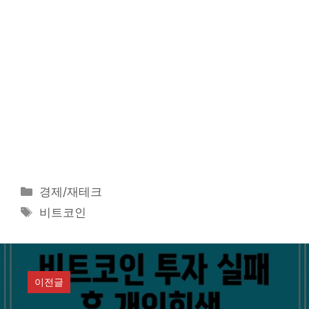
카
경제/재테크
테
태
비트코인
고
그
리
이전글