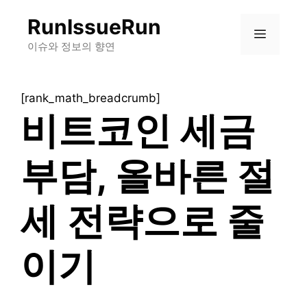
컨
RunIssueRun
텐
메
츠
이슈와 정보의 향연
로
뉴
건
[rank_math_breadcrumb]
너
비트코인 세금
뛰
기
부담, 올바른 절
세 전략으로 줄
이기