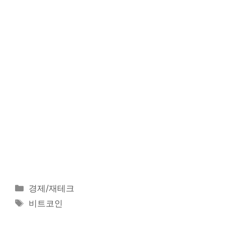
카
경제/재테크
테
태
비트코인
고
그
리