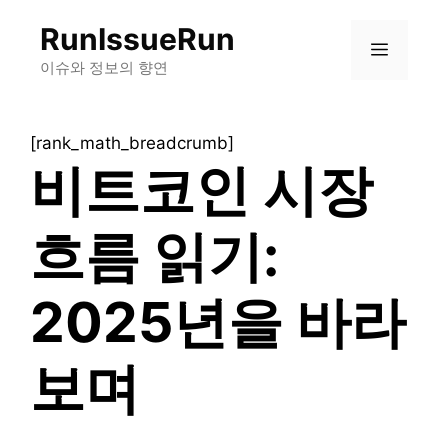
컨
RunIssueRun
텐
메
츠
이슈와 정보의 향연
로
뉴
건
[rank_math_breadcrumb]
너
비트코인 시장
뛰
기
흐름 읽기:
2025년을 바라
보며