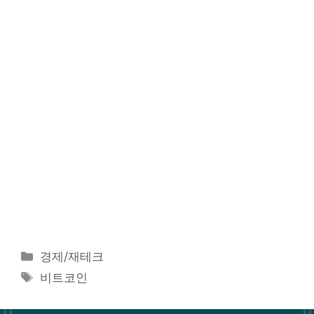
카
경제/재테크
테
태
비트코인
고
그
리