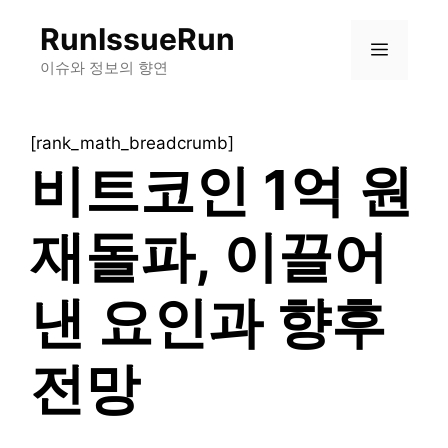
컨
RunIssueRun
텐
메
츠
이슈와 정보의 향연
로
뉴
건
[rank_math_breadcrumb]
너
비트코인 1억 원
뛰
기
재돌파, 이끌어
낸 요인과 향후
전망