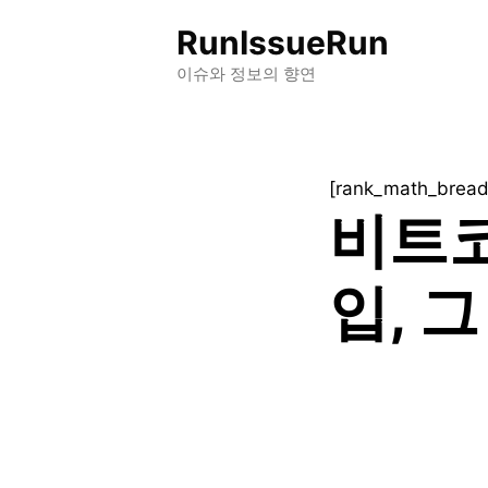
컨
RunIssueRun
텐
츠
이슈와 정보의 향연
로
건
너
[rank_math_brea
뛰
비트코
기
입, 