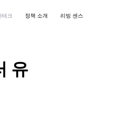
재테크
정책 소개
리빙 센스
러 유