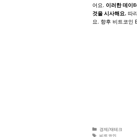
어요.
이러한 데이터
것을 시사해요.
따라
요. 향후 비트코인
카
경제/재테크
테
태
비트코인