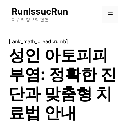
컨
RunIssueRun
텐
메
츠
이슈와 정보의 향연
로
뉴
건
[rank_math_breadcrumb]
너
성인 아토피피
뛰
기
부염: 정확한 진
단과 맞춤형 치
료법 안내