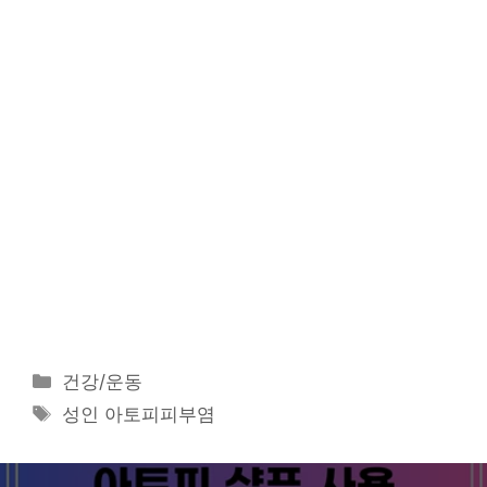
카
건강/운동
테
태
성인 아토피피부염
고
그
리