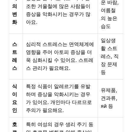
운 바람,
의
조한 겨울철에 많은 사람들이
여름철
변
증상을 악화시키는 경우가 많
의 높은
화
아요.
습도
일상생
스
심리적 스트레스는 면역체계에
활 스트
트
영향을 주어 아토피 증상을 더
레스, 직
레
욱 심화시킬 수 있어요. 스트레
장 문제
스
스 관리가 필요해요.
등
식
특정 식품이 알레르기를 유발
유제품,
이
하며 증상을 악화시키는 경우
견과류,
요
가 있어요. 개인마다 다르므로
яй 등
인
주의가 필요해요.
호
특히 여성의 경우 생리 주기 동