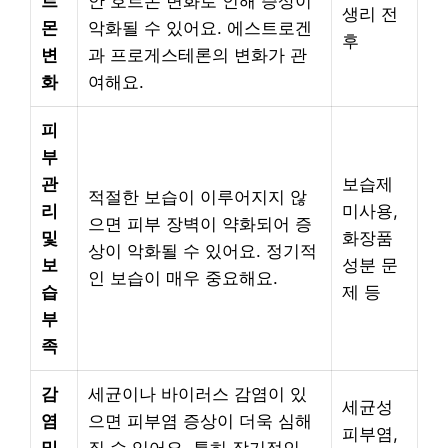
르
안 호르몬 변화로 인해 증상이
생리 전
몬
악화될 수 있어요. 에스트로겐
후
변
과 프로게스테론의 변화가 관
화
여해요.
피
부
관
보습제
적절한 보습이 이루어지지 않
리
미사용,
으면 피부 장벽이 약화되어 증
및
화장품
상이 악화될 수 있어요. 정기적
보
성분 문
인 보습이 매우 중요해요.
습
제 등
부
족
감
세균이나 바이러스 감염이 있
세균성
염
으면 피부염 증상이 더욱 심해
피부염,
및
질 수 있어요. 특히 장기적인