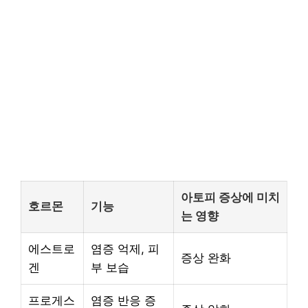
아토피 증상에 미치
호르몬
기능
는 영향
에스트로
염증 억제, 피
증상 완화
겐
부 보습
프로게스
염증 반응 증