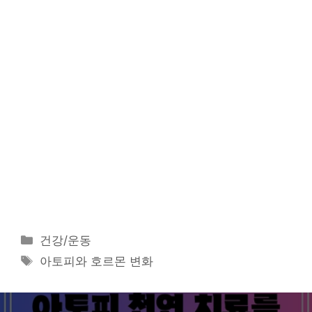
카
건강/운동
테
태
아토피와 호르몬 변화
고
그
리