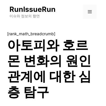
컨
RunIssueRun
텐
메
츠
이슈와 정보의 향연
로
뉴
건
[rank_math_breadcrumb]
너
아토피와 호르
뛰
기
몬 변화의 원인
관계에 대한 심
층 탐구