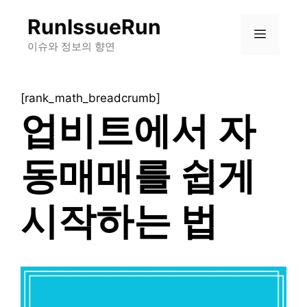
컨
RunIssueRun
텐
메
츠
이슈와 정보의 향연
로
뉴
건
[rank_math_breadcrumb]
너
업비트에서 자
뛰
기
동매매를 쉽게
시작하는 법