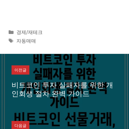
카
경제/재테크
테
태
자동매매
고
그
리
이전글
비트코인 투자 실패자를 위한 개
인회생 절차 완벽 가이드
다음글