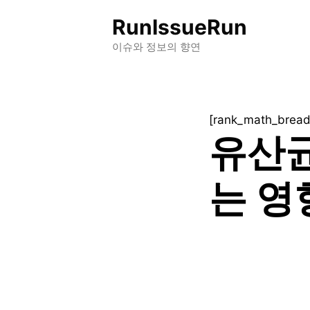
컨
RunIssueRun
텐
츠
이슈와 정보의 향연
로
건
너
[rank_math_brea
뛰
유산균
기
는 영