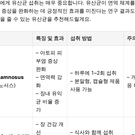
에게 유산균 섭취는 매우 중요합니다. 유산균이 면역 체계를
 증상을 완화하는 데 긍정적인 효과를 미친다는 연구 결과도
을 줄 수 있는 유산균을 추천해드릴게요.
특징 및 효과
섭취 방법
주
– 아토피 피
부염 증상
완화
– 하루에 1~2회 섭취
rhamnosus
– 면역력 강
– 
– 분말형, 캡슐형 제품
노서스)
화
응
사용 가능
– 장내 유익
균 비율 증
가
– 장 건강 개
선
– 식사와 함께 섭취