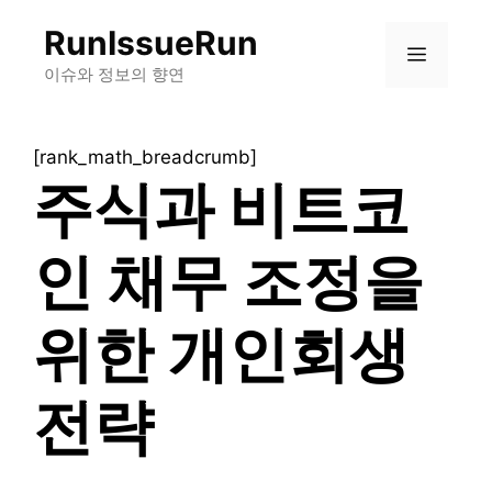
컨
RunIssueRun
텐
메
츠
이슈와 정보의 향연
로
뉴
건
[rank_math_breadcrumb]
너
주식과 비트코
뛰
기
인 채무 조정을
위한 개인회생
전략