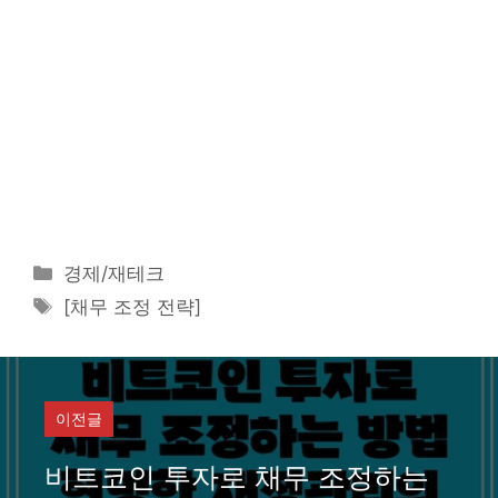
카
경제/재테크
테
태
[채무 조정 전략]
고
그
리
이전글
비트코인 투자로 채무 조정하는