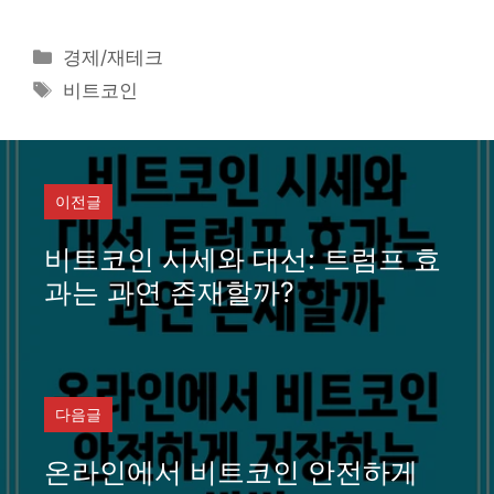
카
경제/재테크
테
태
비트코인
고
그
리
이전글
비트코인 시세와 대선: 트럼프 효
과는 과연 존재할까?
다음글
온라인에서 비트코인 안전하게