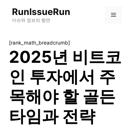
컨
RunIssueRun
텐
메
츠
이슈와 정보의 향연
로
뉴
건
[rank_math_breadcrumb]
너
2025년 비트코
뛰
기
인 투자에서 주
목해야 할 골든
타임과 전략