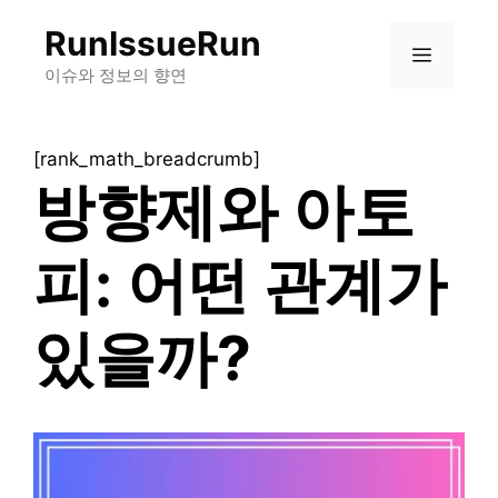
컨
RunIssueRun
텐
메
츠
이슈와 정보의 향연
로
뉴
건
[rank_math_breadcrumb]
너
방향제와 아토
뛰
기
피: 어떤 관계가
있을까?