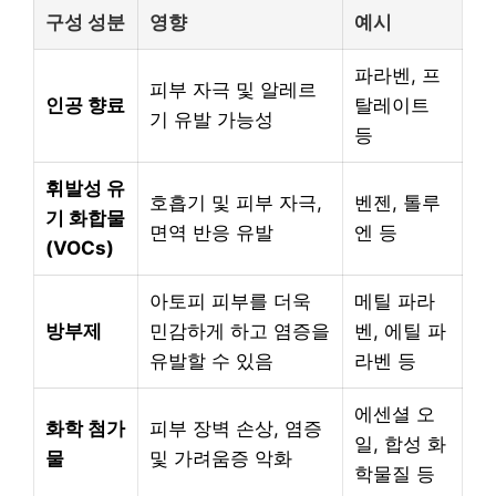
구성 성분
영향
예시
파라벤, 프
피부 자극 및 알레르
인공 향료
탈레이트
기 유발 가능성
등
휘발성 유
호흡기 및 피부 자극,
벤젠, 톨루
기 화합물
면역 반응 유발
엔 등
(VOCs)
아토피 피부를 더욱
메틸 파라
방부제
민감하게 하고 염증을
벤, 에틸 파
유발할 수 있음
라벤 등
에센셜 오
화학 첨가
피부 장벽 손상, 염증
일, 합성 화
물
및 가려움증 악화
학물질 등