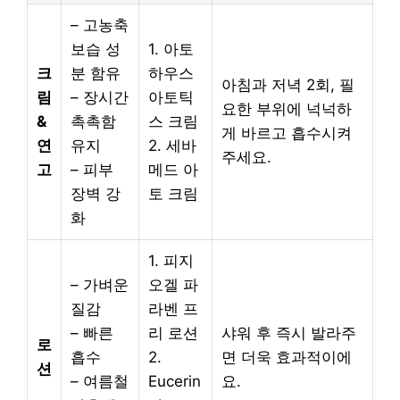
– 고농축
보습 성
1. 아토
크
분 함유
하우스
아침과 저녁 2회, 필
림
– 장시간
아토틱
요한 부위에 넉넉하
&
촉촉함
스 크림
게 바르고 흡수시켜
연
유지
2. 세바
주세요.
고
– 피부
메드 아
장벽 강
토 크림
화
1. 피지
– 가벼운
오겔 파
질감
라벤 프
– 빠른
리 로션
샤워 후 즉시 발라주
로
흡수
2.
면 더욱 효과적이에
션
– 여름철
Eucerin
요.