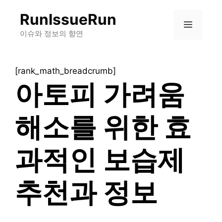
컨
RunIssueRun
텐
메
츠
이슈와 정보의 향연
로
뉴
건
[rank_math_breadcrumb]
너
아토피 가려움
뛰
기
해소를 위한 효
과적인 보습제
추천과 정보