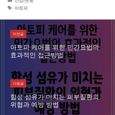
건강/운동
테
태
아토피
고
그
리
이전글
아토피 케어를 위한 민간요법의
효과적인 접근방법
다음글
합성 섬유가 미치는 피부질환의
위협과 예방 방법