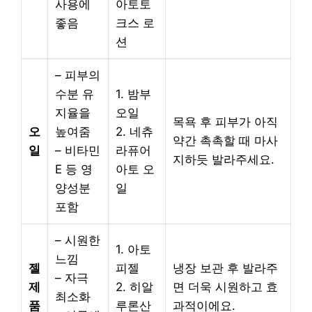
사용에
아토토
좋음
크스 로
션
– 피부의
수분 유
1. 밤부
지율을
오일
목욕 후 피부가 아직
오
높여줌
2. 네츄
약간 촉촉할 때 마사
일
– 비타민
라퓨어
지하듯 발라주세요.
E 등 영
아토 오
양성분
일
포함
– 시원한
1. 아토
느낌
젤
피젤
냉장 보관 후 발라주
– 자극
제
2. 히알
면 더욱 시원하고 효
최소화
품
루론산
과적이에요.