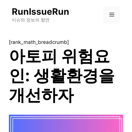
컨
RunIssueRun
텐
메
츠
이슈와 정보의 향연
로
뉴
건
[rank_math_breadcrumb]
너
아토피 위험요
뛰
기
인: 생활환경을
개선하자