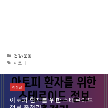
카
건강/운동
테
태
아토피
고
그
리
이전글
아토피 환자를 위한 스테로이드
정보 총정리