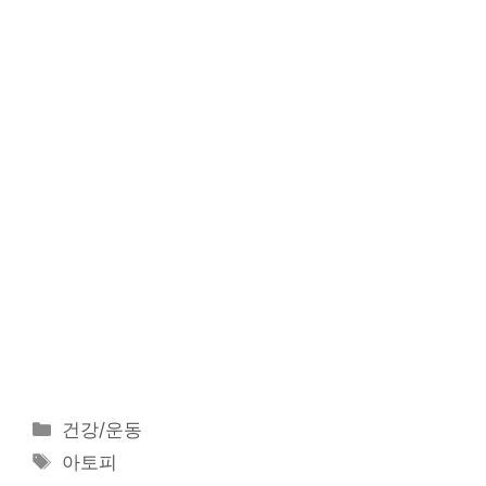
카
건강/운동
테
태
아토피
고
그