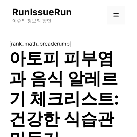
컨
RunIssueRun
텐
메
츠
이슈와 정보의 향연
로
뉴
건
[rank_math_breadcrumb]
너
아토피 피부염
뛰
기
과 음식 알레르
기 체크리스트:
건강한 식습관