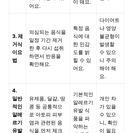
이 돼요.
어요.
다이어트
특정 음
나 영양
의심되는 음식을
3. 제
식에 대
불균형이
일정 기간 제거
거식
한 민감
발생할
한 후 다시 섭취
이요
도를 밝
수 있으
하면서 반응을
법
힐 수 있
니 주의
확인해요.
어요.
해야 해
요.
4.
기본적인
일반
유제품, 달걀, 땅
개인 차
알레르기
적인
콩 등 공통적으
가 있을
유발 식
알레
로 아토피 피부
수 있으
품을 파
르기
염과 관련된 음
니, 확인
악하는
유발
식을 먼저 체크
이 필요