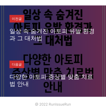
리
이전글
일상 속 숨겨진 아토피 유발 환경
과 그 대처법
다음글
다양한 아토피 증상별 맞춤 치료
법 안내
@ 2022 RunIssueRun