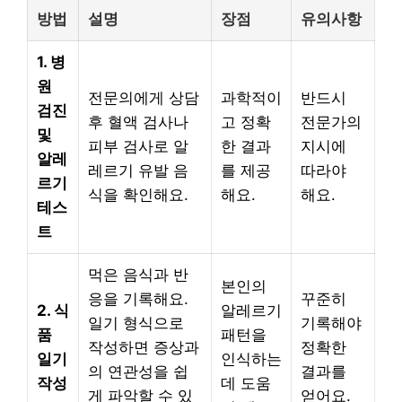
방법
설명
장점
유의사항
1. 병
원
전문의에게 상담
과학적이
반드시
검진
후 혈액 검사나
고 정확
전문가의
및
피부 검사로 알
한 결과
지시에
알레
레르기 유발 음
를 제공
따라야
르기
식을 확인해요.
해요.
해요.
테스
트
먹은 음식과 반
본인의
응을 기록해요.
꾸준히
2. 식
알레르기
일기 형식으로
기록해야
품
패턴을
작성하면 증상과
정확한
일기
인식하는
의 연관성을 쉽
결과를
작성
데 도움
게 파악할 수 있
얻어요.