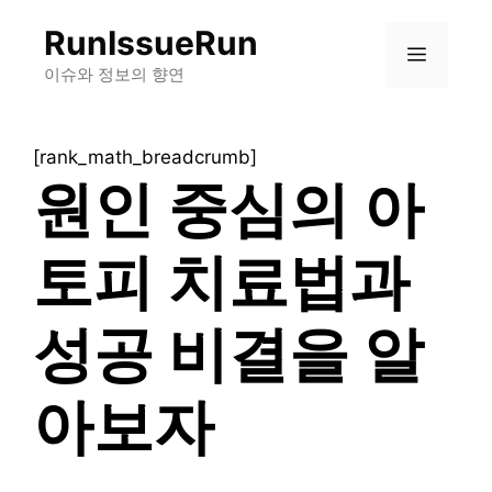
컨
RunIssueRun
텐
메
츠
이슈와 정보의 향연
로
뉴
건
[rank_math_breadcrumb]
너
원인 중심의 아
뛰
기
토피 치료법과
성공 비결을 알
아보자