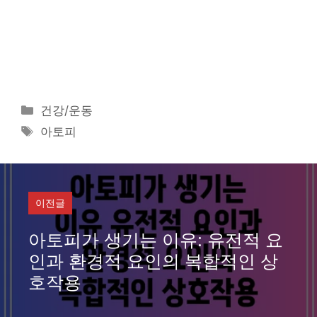
카
건강/운동
테
태
아토피
고
그
리
이전글
아토피가 생기는 이유: 유전적 요
인과 환경적 요인의 복합적인 상
호작용