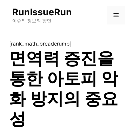
컨
RunIssueRun
텐
메
츠
이슈와 정보의 향연
로
뉴
건
[rank_math_breadcrumb]
너
면역력 증진을
뛰
기
통한 아토피 악
화 방지의 중요
성