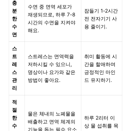
충
수면 중 면역 세포가
분
잠들기 1-2시간
재생되므로, 하루 7-8
한
전 전자기기 사
시간의 수면을 지켜야
수
용 줄이기.
해요.
면
스
트
스트레스는 면역력을
취미 활동에 시
레
저하시킬 수 있으니,
간을 할애하며
스
명상이나 요가와 같은
긍정적인 마인
관
방법이 좋아요.
드 유지하기.
리
적
절
물은 체내의 노폐물을
한
하루 2리터 이
배출하고 면역 체계의
수
상 물 섭취를 목
기능을 돕는 필수 요소