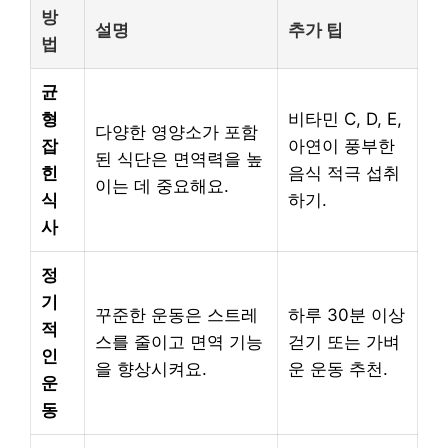
방
설명
추가 팁
법
균
형
비타민 C, D, E,
다양한 영양소가 포함
잡
아연이 풍부한
된 식단은 면역력을 높
힌
음식 적극 섭취
이는 데 중요해요.
식
하기.
사
정
기
꾸준한 운동은 스트레
하루 30분 이상
적
스를 줄이고 면역 기능
걷기 또는 가벼
인
을 향상시켜요.
운 운동 추천.
운
동