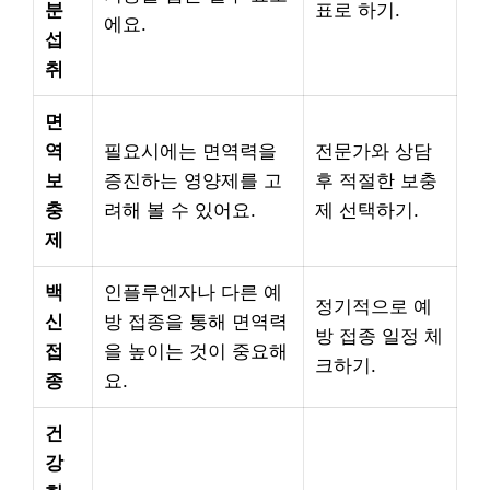
분
표로 하기.
에요.
섭
취
면
역
필요시에는 면역력을
전문가와 상담
보
증진하는 영양제를 고
후 적절한 보충
충
려해 볼 수 있어요.
제 선택하기.
제
백
인플루엔자나 다른 예
정기적으로 예
신
방 접종을 통해 면역력
방 접종 일정 체
접
을 높이는 것이 중요해
크하기.
종
요.
건
강