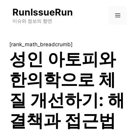
컨
RunIssueRun
텐
메
츠
이슈와 정보의 향연
로
뉴
건
[rank_math_breadcrumb]
너
성인 아토피와
뛰
기
한의학으로 체
질 개선하기: 해
결책과 접근법