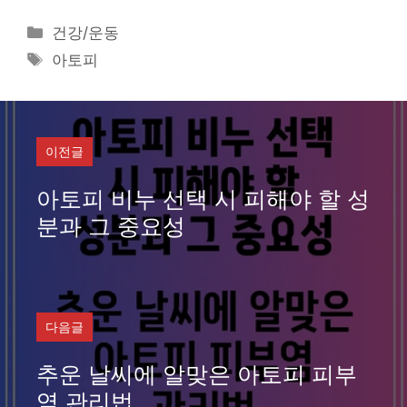
카
건강/운동
테
태
아토피
고
그
리
이전글
아토피 비누 선택 시 피해야 할 성
분과 그 중요성
다음글
추운 날씨에 알맞은 아토피 피부
염 관리법