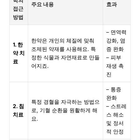
학의
주요 내용
효과
접근
방법
– 면역력
한약은 개인의 체질에 맞춰
강화, 염
1. 한
조제된 약재를 사용해요. 특
증 완화
약 치
정한 식물과 자연재료로 만들
– 피부
료
어지죠.
재생 촉
진
– 통증
완화
특정 경혈을 자극하는 방법으
2. 침
– 스트레
로, 기혈 순환을 원활하게 해
치료
스 해소
요.
및 정서
적 안정