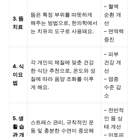
– 혈액
뜸은 특정 부위를 따뜻하게
순환 개
3. 뜸
해주는 방법으로, 한의학에서
선
치료
는 치유의 도구로 사용돼요.
– 면역력
증진
– 피부
각 개인의 체질에 맞춘 건강
건강 개
4. 식
한 식단 추천으로, 온도와 성
선
이요
질에 따라 음양 조화를 이루
– 염증
법
게 해요.
수준 감
소
– 전반적
5. 생
인 몸 상
스트레스 관리, 규칙적인 운
활 습
태 개선
동 및 충분한 수면이 중요해
관 개
– 아토피