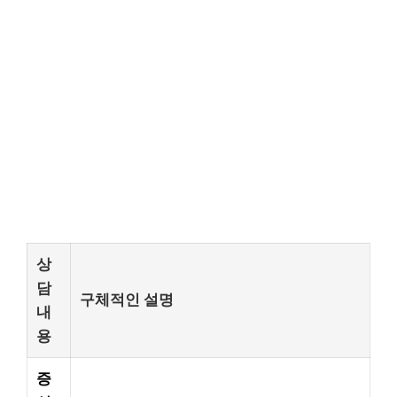
상
담
구체적인 설명
내
용
증