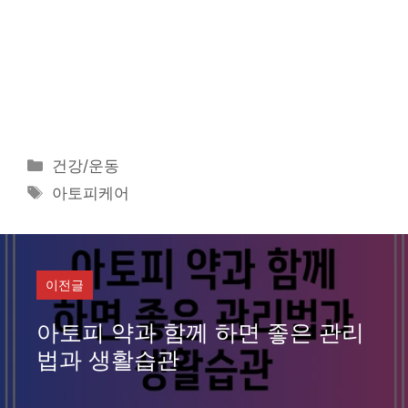
카
건강/운동
테
태
아토피케어
고
그
리
이전글
아토피 약과 함께 하면 좋은 관리
법과 생활습관