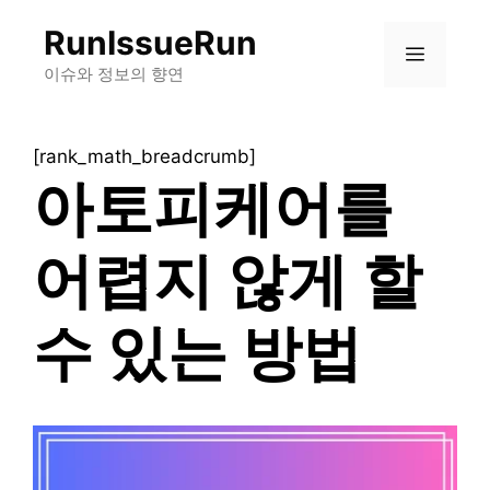
컨
RunIssueRun
텐
메
츠
이슈와 정보의 향연
로
뉴
건
[rank_math_breadcrumb]
너
아토피케어를
뛰
기
어렵지 않게 할
수 있는 방법