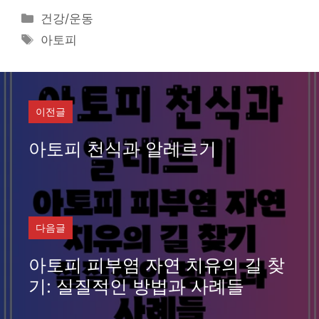
카
건강/운동
테
태
아토피
고
그
리
이전글
아토피 천식과 알레르기
다음글
아토피 피부염 자연 치유의 길 찾
기: 실질적인 방법과 사례들