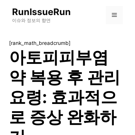
컨
RunIssueRun
텐
메
츠
이슈와 정보의 향연
로
뉴
건
[rank_math_breadcrumb]
너
아토피피부염
뛰
기
약 복용 후 관리
요령: 효과적으
로 증상 완화하