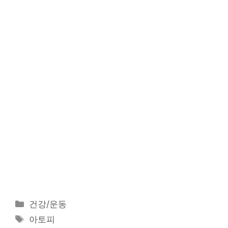
카
건강/운동
테
태
아토피
고