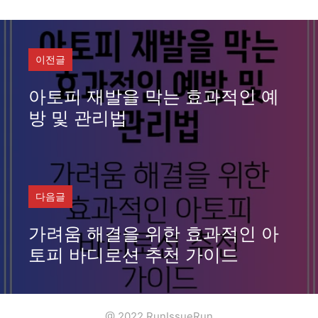
그
리
이전글
아토피 재발을 막는 효과적인 예
방 및 관리법
다음글
가려움 해결을 위한 효과적인 아
토피 바디로션 추천 가이드
@ 2022 RunIssueRun