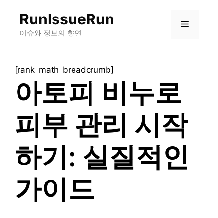
컨
RunIssueRun
텐
메
츠
이슈와 정보의 향연
로
뉴
건
[rank_math_breadcrumb]
너
아토피 비누로
뛰
기
피부 관리 시작
하기: 실질적인
가이드