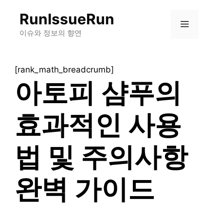
컨
RunIssueRun
텐
메
츠
이슈와 정보의 향연
로
뉴
건
[rank_math_breadcrumb]
너
아토피 샴푸의
뛰
기
효과적인 사용
법 및 주의사항
완벽 가이드