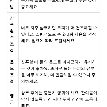
방
손가락 끝으로 부드럽게 문질러 주는 것이
법
중요해요.
샴
푸
너무 자주 샴푸하면 두피가 더 건조해질 수
횟
있어요. 일반적으로 주 2-3회 사용을 권장
수
해요. 필요에 따라 조절하세요.
조
절
온
샴푸할 때 물의 온도를 미지근하게 유지하
도
는 것이 좋아요. 뜨거운 물은 두피의 유분
조
을 너무 제거해, 더 민감해질 수 있으니 주
절
의하세요.
샴푸 후에는 충분히 헹궈야 해요. 잔여물이
헹
남지 않도록 신경 써야 두피 건강에 도움이
굼
되죠.