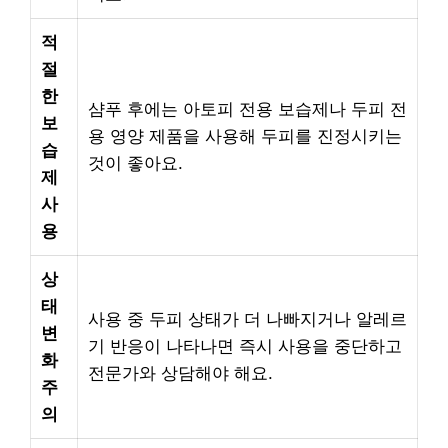
적
절
한
샴푸 후에는 아토피 전용 보습제나 두피 전
보
용 영양 제품을 사용해 두피를 진정시키는
습
것이 좋아요.
제
사
용
상
태
사용 중 두피 상태가 더 나빠지거나 알레르
변
기 반응이 나타나면 즉시 사용을 중단하고
화
전문가와 상담해야 해요.
주
의