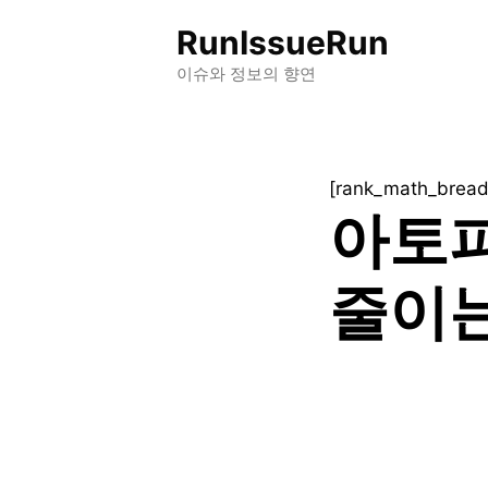
컨
RunIssueRun
텐
츠
이슈와 정보의 향연
로
건
너
[rank_math_brea
뛰
아토
기
줄이는