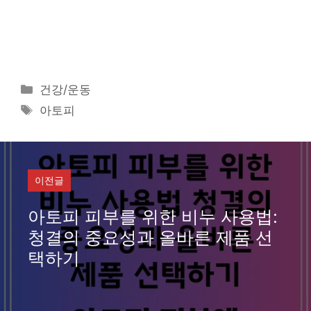
카
건강/운동
테
태
아토피
고
그
리
이전글
아토피 피부를 위한 비누 사용법:
청결의 중요성과 올바른 제품 선
택하기