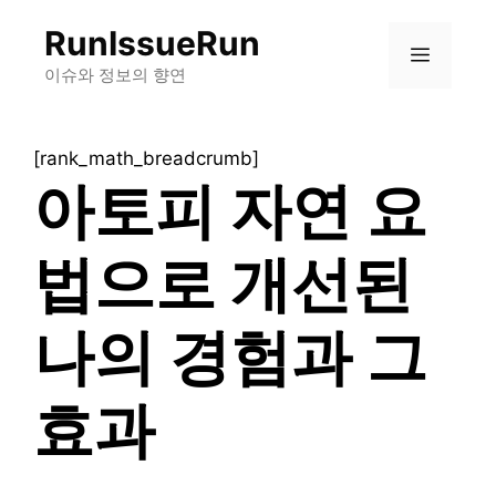
컨
RunIssueRun
텐
메
츠
이슈와 정보의 향연
로
뉴
건
[rank_math_breadcrumb]
너
아토피 자연 요
뛰
기
법으로 개선된
나의 경험과 그
효과