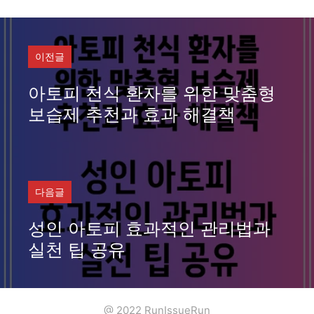
그
리
이전글
아토피 천식 환자를 위한 맞춤형
보습제 추천과 효과 해결책
다음글
성인 아토피 효과적인 관리법과
실천 팁 공유
@ 2022 RunIssueRun