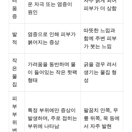
려
자주 긁게 되어
운 자극 또는 염증이
움
피부가 더 상함
원인
증
따뜻한 느낌과
발
염증으로 인해 피부가
함께 주변 피부
적
붉어지는 증상
가 붓는 느낌
작
가려움을 동반하며 물
긁을 경우 려서
은
이 들어있는 작은 핫팩
생기는 물집 형
물
형태
성
집
피
부
특정 부위에만 증상이
팔꿈치 안쪽, 무
부
발생하며, 주로 접히는
릎 뒤쪽, 목 등에
위
부위에 나타남
서 자주 발현
변