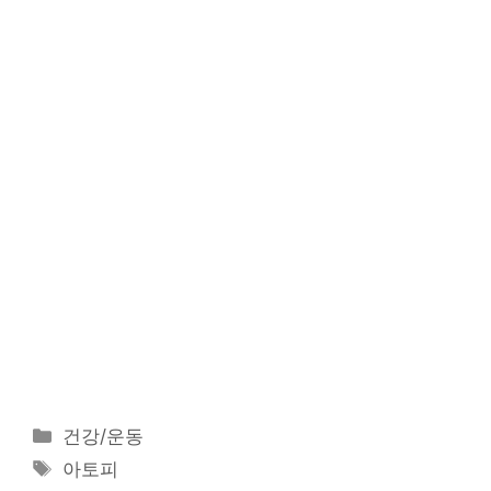
카
건강/운동
테
태
아토피
고