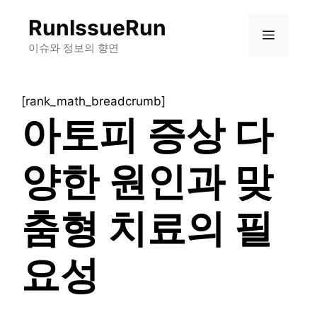
컨
RunIssueRun
텐
메
츠
이슈와 정보의 향연
로
뉴
건
[rank_math_breadcrumb]
너
아토피 증상 다
뛰
기
양한 원인과 맞
춤형 치료의 필
요성