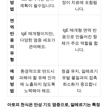
방
정이 치료에 포함됩
계획이 필수입니다.
법
니다.
면
역
IgE 매개형 면역 반
반
IgE 매개형이지만,
응으로 만들어진 항
응
다양한 염증 세포가
체가 주요 역할을 합
의
관여해요.
니다.
유
형
예
환경적으로 반드시
청결 유지, 알레르기
방
피해야 할 유해 인자
유발 물질과의 접촉
방
에 노출되지 않도록
최소화가 중요합니
법
노력해야 해요.
다.
아토피 천식은 만성 기도 염증으로, 알레르기는 특정