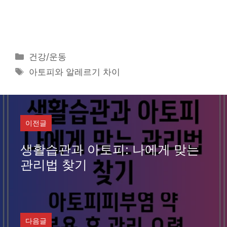
카
건강/운동
테
태
아토피와 알레르기 차이
고
그
리
이전글
생활습관과 아토피: 나에게 맞는
관리법 찾기
다음글