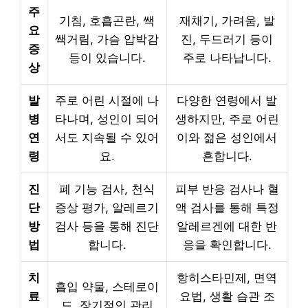
주
기침, 호흡곤란, 쌕
재채기, 가려움, 발
요
쌕거림, 가슴 압박감
진, 두드러기 등이
증
등이 있습니다.
주로 나타납니다.
상
발
주로 어린 시절에 나
다양한 연령에서 발
병
타나며, 성인이 되어
생하지만, 주로 어린
연
서도 지속될 수 있어
이와 젊은 성인에서
령
요.
흔합니다.
진
폐 기능 검사, 천식
피부 반응 검사나 혈
단
증상 평가, 알레르기
액 검사를 통해 특정
방
검사 등을 통해 진단
알레르겐에 대한 반
법
합니다.
응을 확인합니다.
치
항히스타민제, 면역
흡입 약물, 스테로이
료
요법, 생활 습관 조
드, 장기적인 관리