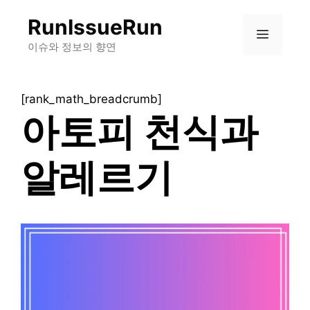
컨
RunIssueRun
텐
메
츠
이슈와 정보의 향연
로
뉴
건
[rank_math_breadcrumb]
너
아토피 천식과
뛰
기
알레르기