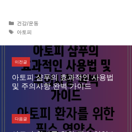
카
건강/운동
테
태
아토피
고
그
리
이전글
아토피 샴푸의 효과적인 사용법
및 주의사항 완벽 가이드
다음글