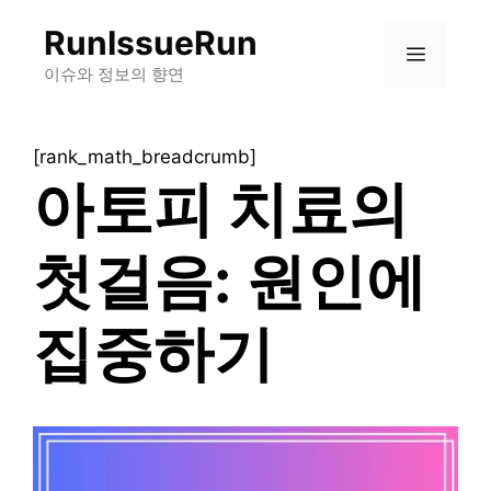
컨
RunIssueRun
텐
메
츠
이슈와 정보의 향연
로
뉴
건
[rank_math_breadcrumb]
너
아토피 치료의
뛰
기
첫걸음: 원인에
집중하기