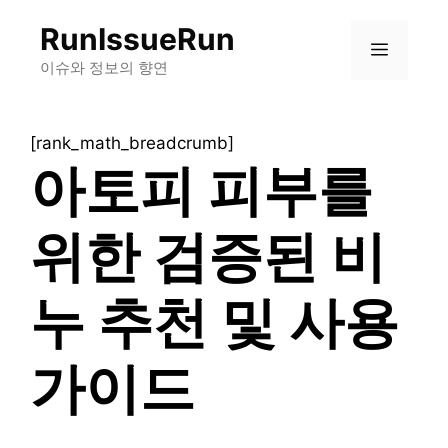
컨
RunIssueRun
텐
메
츠
이슈와 정보의 향연
로
뉴
건
[rank_math_breadcrumb]
너
아토피 피부를
뛰
기
위한 검증된 비
누 추천 및 사용
가이드