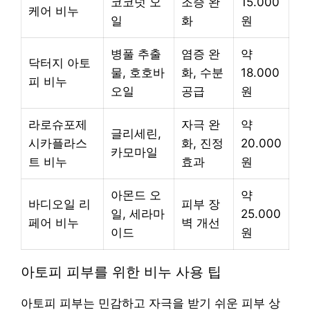
코코넛 오
조증 완
15.000
케어 비누
일
화
원
병풀 추출
염증 완
약
닥터지 아토
물, 호호바
화, 수분
18.000
피 비누
오일
공급
원
라로슈포제
자극 완
약
글리세린,
시카플라스
화, 진정
20.000
카모마일
트 비누
효과
원
아몬드 오
약
바디오일 리
피부 장
일, 세라마
25.000
페어 비누
벽 개선
이드
원
아토피 피부를 위한 비누 사용 팁
아토피 피부는 민감하고 자극을 받기 쉬운 피부 상