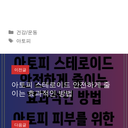
카
건강/운동
테
태
아토피
고
그
리
이전글
아토피 스테로이드 안전하게 줄
이는 효과적인 방법
다음글