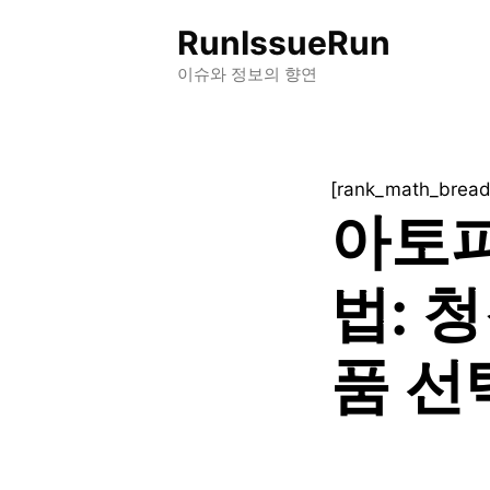
컨
RunIssueRun
텐
츠
이슈와 정보의 향연
로
건
너
[rank_math_brea
뛰
아토피
기
법: 
품 선