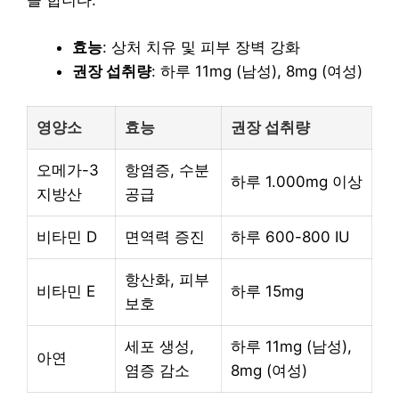
을 합니다.
효능
: 상처 치유 및 피부 장벽 강화
권장 섭취량
: 하루 11mg (남성), 8mg (여성)
영양소
효능
권장 섭취량
오메가-3
항염증, 수분
하루 1.000mg 이상
지방산
공급
비타민 D
면역력 증진
하루 600-800 IU
항산화, 피부
비타민 E
하루 15mg
보호
세포 생성,
하루 11mg (남성),
아연
염증 감소
8mg (여성)