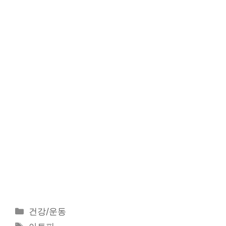
카
건강/운동
테
태