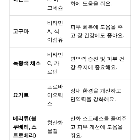
화에 도움을 줘요.
그네슘
비타민
피부 회복에 도움을 주
고구마
A, 식
고 장 건강에도 좋아요.
이섬유
비타민
면역력 증진 및 피부 건
녹황색 채소
C, 카
강 유지에 중요해요.
로틴
프로바
장내 환경을 개선하고
요거트
이오틱
면역력을 강화해요.
스
베리류(블
산화 스트레스를 줄여주
항산화
루베리, 스
고 피부 개선에 도움을
물질
트로베리)
줘요.