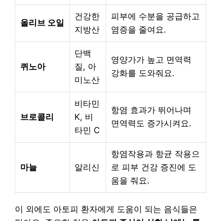
건강한
피부에 수분을 공급하고
올리브 오일
지방산
염증을 줄여요.
단백
영양가가 높고 면역력
퀴노아
질, 아
강화를 도와줘요.
미노산
비타민
항염 효과가 뛰어나며
브로콜리
K, 비
면역력도 증가시켜요.
타민 C
항염작용과 항균 작용으
마늘
알리신
로 피부 건강 증진에 도
움을 줘요.
이 외에도 아토피 환자에게 도움이 되는 음식들은