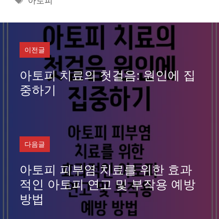
아토피
고
그
리
이전글
아토피 치료의 첫걸음: 원인에 집
중하기
다음글
아토피 피부염 치료를 위한 효과
적인 아토피 연고 및 부작용 예방
방법