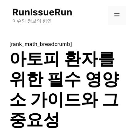
컨
RunIssueRun
텐
메
츠
이슈와 정보의 향연
로
뉴
건
[rank_math_breadcrumb]
너
아토피 환자를
뛰
기
위한 필수 영양
소 가이드와 그
중요성