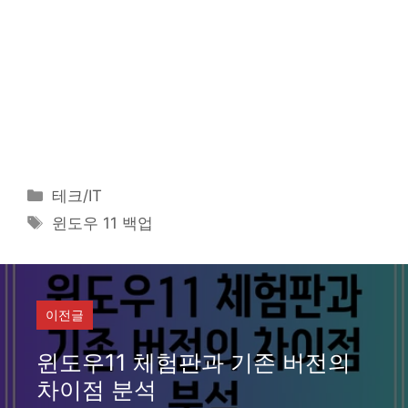
카
테크/IT
테
태
윈도우 11 백업
고
그
리
이전글
윈도우11 체험판과 기존 버전의
차이점 분석