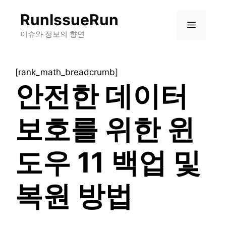
컨
RunIssueRun
텐
메
츠
이슈와 정보의 향연
로
뉴
건
[rank_math_breadcrumb]
너
안전한 데이터
뛰
기
보호를 위한 윈
도우 11 백업 및
복원 방법