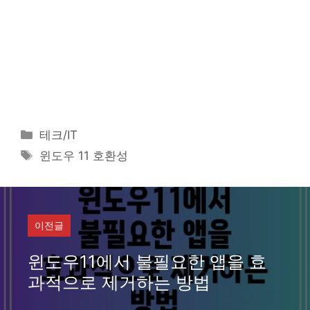
카
테크/IT
테
태
윈도우 11 호환성
고
그
리
이전글
윈도우11에서 불필요한 앱을 효
과적으로 제거하는 방법