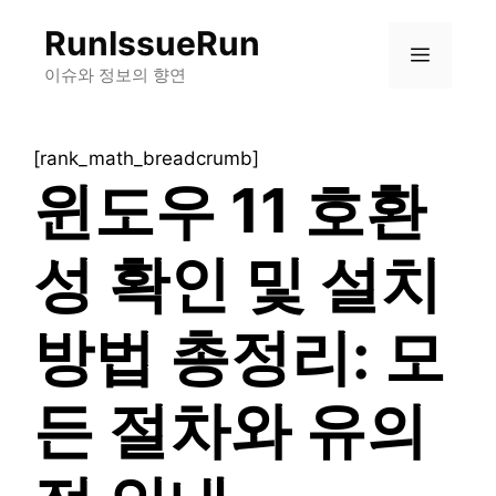
컨
RunIssueRun
텐
메
츠
이슈와 정보의 향연
로
뉴
건
[rank_math_breadcrumb]
너
윈도우 11 호환
뛰
기
성 확인 및 설치
방법 총정리: 모
든 절차와 유의