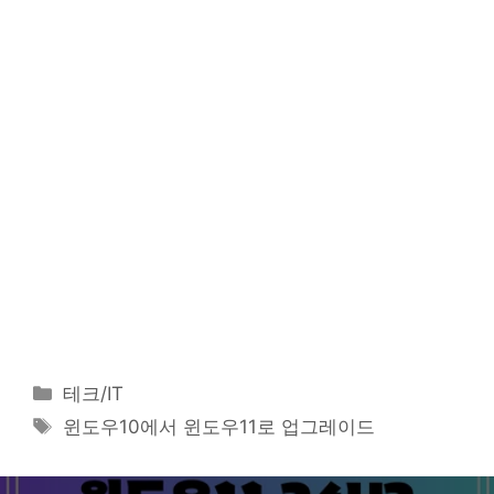
카
테크/IT
테
태
윈도우10에서 윈도우11로 업그레이드
고
그
리