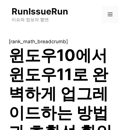
컨
RunIssueRun
텐
메
츠
이슈와 정보의 향연
로
뉴
건
[rank_math_breadcrumb]
너
윈도우10에서
뛰
기
윈도우11로 완
벽하게 업그레
이드하는 방법