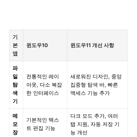
기
본
윈도우10
윈도우11 개선 사항
앱
파
일
전통적인 레이
새로워진 디자인, 중앙
탐
아웃, 다소 복잡
집중형 탐색 바, 빠른
색
한 인터페이스
액세스 기능 추가
기
메
다크 모드 추가, 여러
기본적인 텍스
모
탭 지원, 자동 저장 기
트 편집 기능
장
능 개선