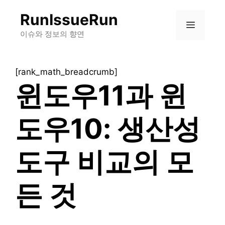
컨
RunIssueRun
텐
메
츠
이슈와 정보의 향연
로
뉴
건
[rank_math_breadcrumb]
너
윈도우11과 윈
뛰
기
도우10: 생산성
도구 비교의 모
든 것