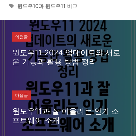
테
태
윈도우10과 윈도우11 비교
고
그
리
이전글
윈도우11 2024 업데이트의 새로
운 기능과 활용 방법 정리
다음글
윈도우11과 잘 어울리는 인기 소
프트웨어 소개