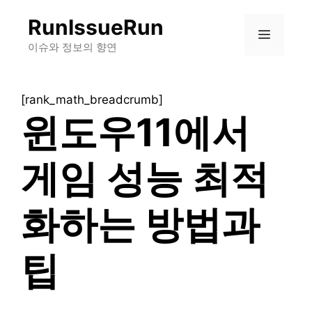
컨
RunIssueRun
텐
메
츠
이슈와 정보의 향연
로
뉴
건
[rank_math_breadcrumb]
너
윈도우11에서
뛰
기
게임 성능 최적
화하는 방법과
팁