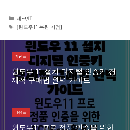
카
테크/IT
테
태
[윈도우11 복원 지점]
고
그
리
이전글
윈도우 11 설치 디지털 인증키 경
제적 구매법 완벽 가이드
다음글
윈도우11 프로 정품 인증을 위한