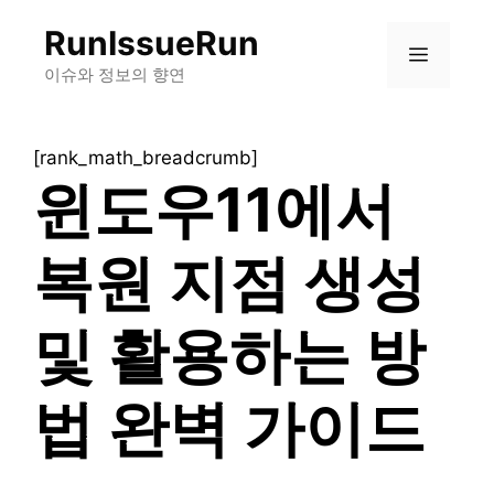
컨
RunIssueRun
텐
메
츠
이슈와 정보의 향연
로
뉴
건
[rank_math_breadcrumb]
너
윈도우11에서
뛰
기
복원 지점 생성
및 활용하는 방
법 완벽 가이드