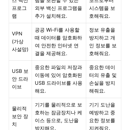
스 백신
램을 보완할 수 있는
코드로부터
프로그
외부 백신 프로그램을
시스템을 보
램
추가 설치해요.
호해줘요.
공공 Wi-Fi를 사용할
정보 유출을
VPN
때 데이터를 암호화하
방지하고 개
(가상
여 안전한 인터넷 연
인 정보를 보
사설망)
결을 제공해요.
호해줘요.
중요한 파일의 저장과
중요한 데이
USB 보
이동에 있어 암호화된
터의 유출 및
안 드라
USB 드라이브를 사용
손실을 방지
이브
해요.
해줘요.
기기를 물리적으로 보
기기 도난을
물리적
호하는 잠금장치나 케
예방하고 중
보안 장
이스 등으로, 도난을
요한 정보를
치
방지해요.
지켜줘요.