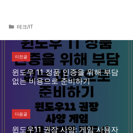
카
테크/IT
테
고
리
이전글
윈도우 11 정품 인증을 위해 부담
없는 비용으로 준비하기
다음글
윈도우11 권장 사양: 게임 사용자