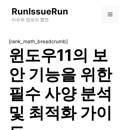
컨
RunIssueRun
텐
메
츠
이슈와 정보의 향연
로
뉴
건
[rank_math_breadcrumb]
너
윈도우11의 보
뛰
기
안 기능을 위한
필수 사양 분석
및 최적화 가이