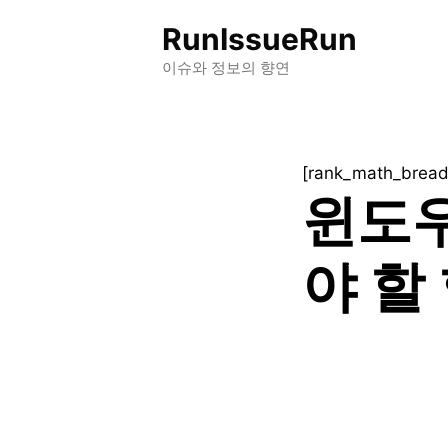
컨
RunIssueRun
텐
츠
이슈와 정보의 향연
로
건
너
[rank_math_brea
뛰
윈도우
기
야 할