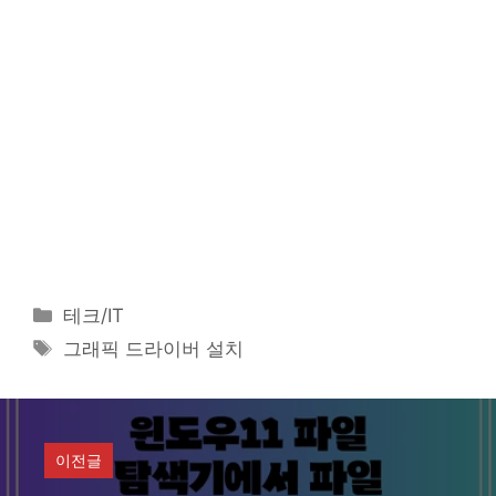
카
테크/IT
테
태
그래픽 드라이버 설치
고
그
리
이전글