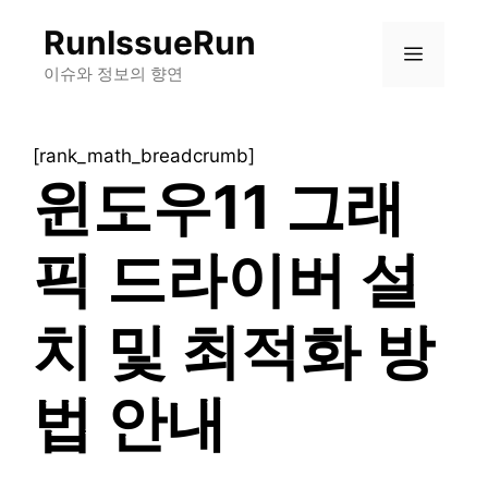
컨
RunIssueRun
텐
메
츠
이슈와 정보의 향연
로
뉴
건
[rank_math_breadcrumb]
너
윈도우11 그래
뛰
기
픽 드라이버 설
치 및 최적화 방
법 안내