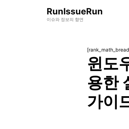
컨
RunIssueRun
텐
츠
이슈와 정보의 향연
로
건
너
[rank_math_brea
뛰
윈도우
기
용한 
가이