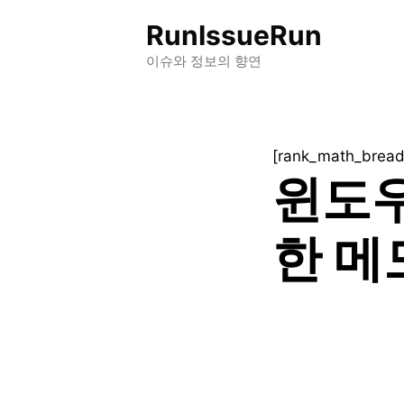
컨
RunIssueRun
텐
츠
이슈와 정보의 향연
로
건
너
[rank_math_brea
뛰
윈도우
기
한 메