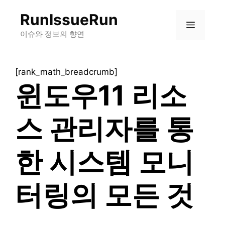
컨
RunIssueRun
텐
메
츠
이슈와 정보의 향연
로
뉴
건
[rank_math_breadcrumb]
너
윈도우11 리소
뛰
기
스 관리자를 통
한 시스템 모니
터링의 모든 것