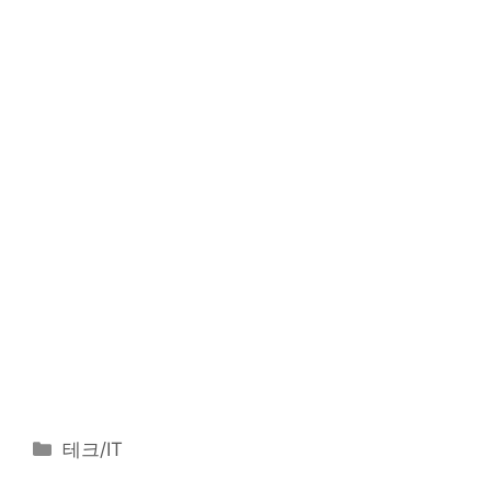
카
테크/IT
테