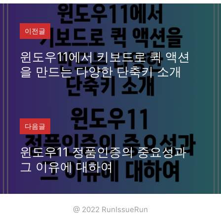
고
리
이전글
윈도우11에서 키보드로 퀵 액션
을 만드는 다양한 단축키 소개
다음글
윈도우11 정품인증의 중요성과
그 이유에 대하여
@ 2022 RunIssueRun