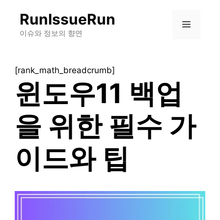
컨
RunIssueRun
텐
메
츠
이슈와 정보의 향연
로
뉴
건
[rank_math_breadcrumb]
너
윈도우11 백업
뛰
기
을 위한 필수 가
이드와 팁