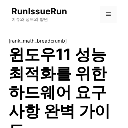
컨
RunIssueRun
텐
메
츠
이슈와 정보의 향연
로
뉴
건
[rank_math_breadcrumb]
너
윈도우11 성능
뛰
기
최적화를 위한
하드웨어 요구
사항 완벽 가이