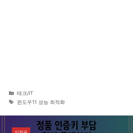
카
테크/IT
테
태
윈도우11 성능 최적화
고
그
리
이전글