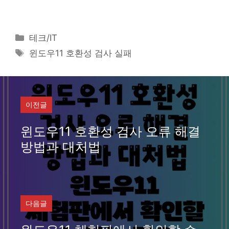
카
테크/IT
테
태
윈도우11 호환성 검사 실패
고
그
리
이전글
윈도우11 호환성 검사 오류 해결
방법과 대처법
다음글