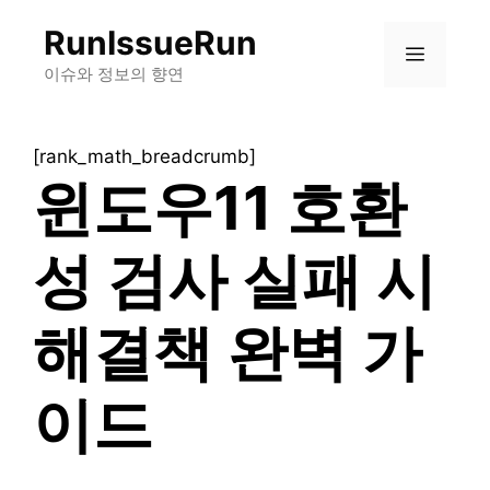
컨
RunIssueRun
텐
메
츠
이슈와 정보의 향연
로
뉴
건
[rank_math_breadcrumb]
너
윈도우11 호환
뛰
기
성 검사 실패 시
해결책 완벽 가
이드